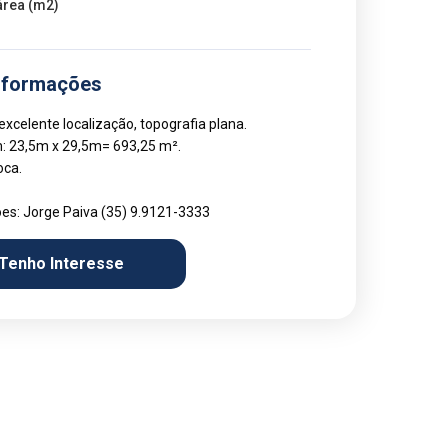
área (m2)
nformações
xcelente localização, topografia plana.
 23,5m x 29,5m= 693,25 m².
oca.
es: Jorge Paiva (35) 9.9121-3333
Tenho Interesse