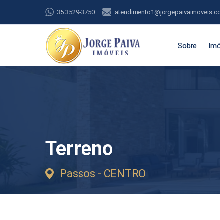
35 3529-3750
atendimento1@jorgepaivaimoveis.c
Sobre
Imó
Terreno
Passos - CENTRO