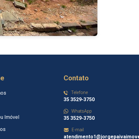
ue
Contato
mos
Telefone
35 3529-3750
WhatsApp
eu Imóvel
35 3529-3750
tos
E-mail
atendimento1@jorgepaivaimove