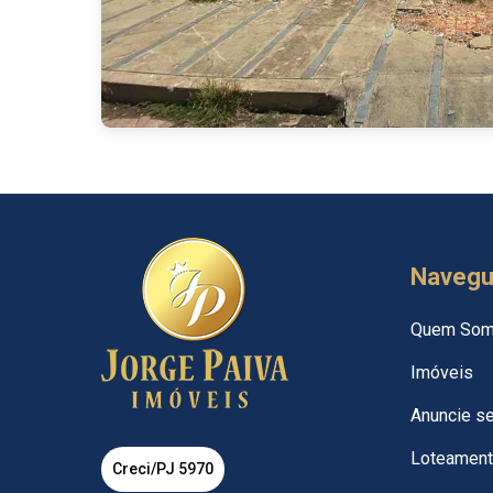
Naveg
Quem So
Imóveis
Anuncie s
Loteamen
Creci/PJ 5970