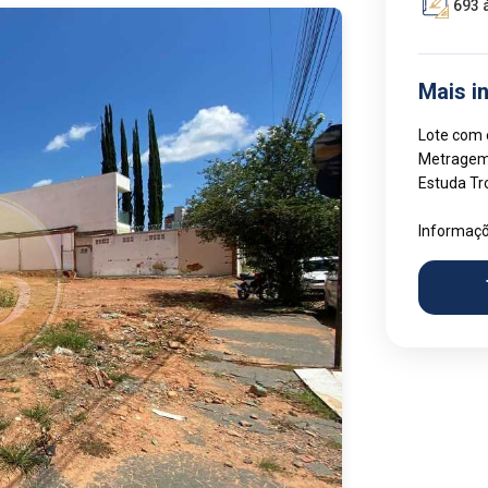
693 
Mais i
Lote com e
Metragem:
Estuda Tr
Informaçõ