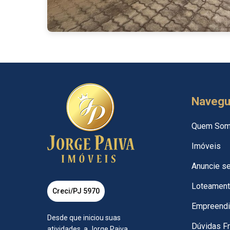
Naveg
Quem So
Imóveis
Anuncie s
Loteamen
Creci/PJ 5970
Empreend
Desde que iniciou suas
Dúvidas F
atividades, a Jorge Paiva