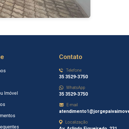
ue
Contato
mos
Telefone
35 3529-3750
WhatsApp
eu Imóvel
35 3529-3750
tos
E-mail
atendimento1@jorgepaivaimove
imentos
Localização
requentes
Av. Arlindo Figueiredo, 231