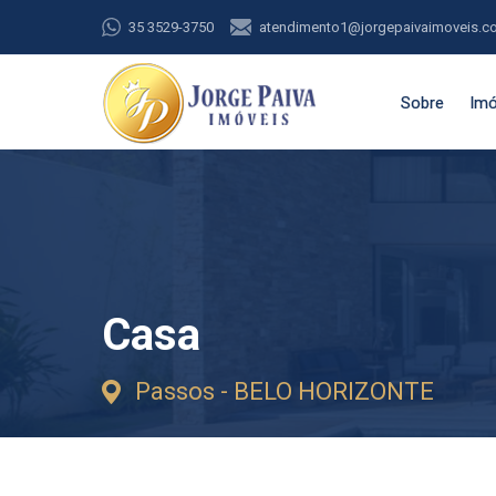
35 3529-3750
atendimento1@jorgepaivaimoveis.c
Sobre
Imó
Casa
Passos - BELO HORIZONTE