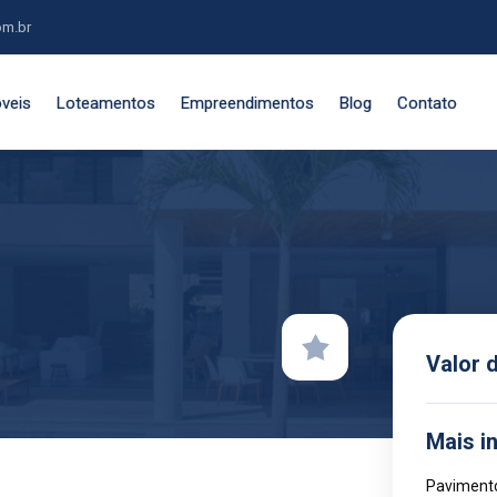
om.br
veis
Loteamentos
Empreendimentos
Blog
Contato
Valor 
Mais i
Pavimento