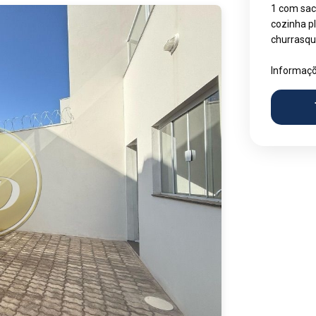
1 com sac
cozinha p
churrasqu
Informaçõ