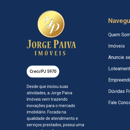
Naveg
Quem So
Imóveis
Anuncie s
Loteamen
Creci/PJ 5970
Empreend
Desde que iniciou suas
Dúvidas F
atividades, a Jorge Paiva
Imóveis vem trazendo
Fale Cono
inovações para o mercado
imobiliário. Focada na
qualidade de atendimento e
serviços prestados, possui uma