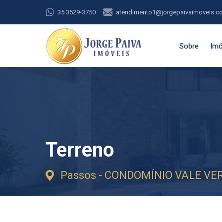
35 3529-3750
atendimento1@jorgepaivaimoveis.c
Sobre
Imó
Terreno
Passos - CONDOMÍNIO VALE VER