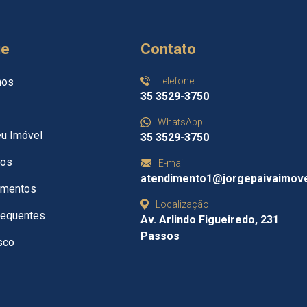
ue
Contato
mos
Telefone
35 3529-3750
WhatsApp
eu Imóvel
35 3529-3750
tos
E-mail
atendimento1@jorgepaivaimove
imentos
Localização
requentes
Av. Arlindo Figueiredo, 231
Passos
sco