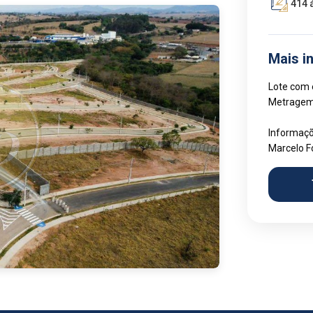
414 
Mais i
Lote com 
Metragem 
Informaçõ
Marcelo F