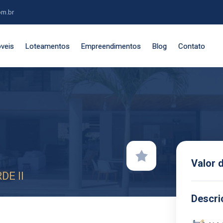
om.br
veis
Loteamentos
Empreendimentos
Blog
Contato
Valor 
DE II
Descri