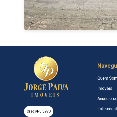
Naveg
Quem So
Imóveis
Anuncie s
Loteamen
Creci/PJ 5970