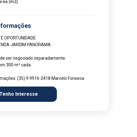
área (m2)
nformações
TE OPORTUNIDADE
VENDA JARDIM PANORAMA
pode ser negociado separadamente.
 com 300 m² cada.
rmações: (35) 9.9916-2418 Marcelo Fonseca
Tenho Interesse