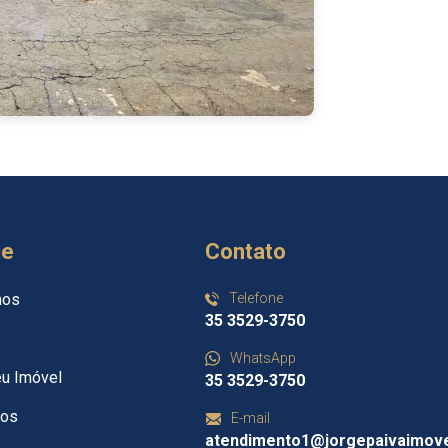
ue
Contato
mos
Telefone
35 3529-3750
WhatsApp
eu Imóvel
35 3529-3750
tos
E-mail
atendimento1@jorgepaivaimove