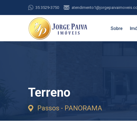
35 3529-3750
atendimento1@jorgepaivaimoveis.c
Sobre
Imó
Terreno
Passos - PANORAMA