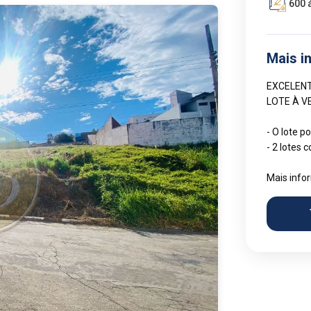
600 
Mais i
EXCELEN
LOTE À 
- O lote 
- 2 lotes
Mais info