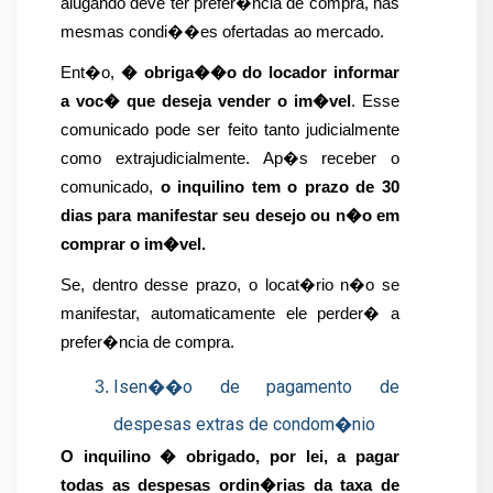
alugando deve ter prefer�ncia de compra, nas 
mesmas condi��es ofertadas ao mercado.
Ent�o, 
� obriga��o do locador informar 
a voc� que deseja vender o im�vel
. Esse 
comunicado pode ser feito tanto judicialmente 
como extrajudicialmente. Ap�s receber o 
comunicado, 
o inquilino tem o prazo de 30 
dias para manifestar seu desejo ou n�o em 
comprar o im�vel.
Se, dentro desse prazo, o locat�rio n�o se 
manifestar, automaticamente ele perder� a 
prefer�ncia de compra.
Isen��o de pagamento de 
despesas extras de condom�nio
O inquilino � obrigado, por lei, a pagar 
todas as despesas ordin�rias da taxa de 