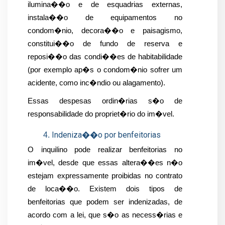
ilumina��o e de esquadrias externas, 
instala��o de equipamentos no 
condom�nio, decora��o e paisagismo, 
constitui��o de fundo de reserva e 
reposi��o das condi��es de habitabilidade 
(por exemplo ap�s o condom�nio sofrer um 
acidente, como inc�ndio ou alagamento).
Essas despesas ordin�rias s�o de 
responsabilidade do propriet�rio do im�vel.
Indeniza��o por benfeitorias
O inquilino pode realizar benfeitorias no 
im�vel, desde que essas altera��es n�o 
estejam expressamente proibidas no contrato 
de loca��o. Existem dois tipos de 
benfeitorias que podem ser indenizadas, de 
acordo com a lei, que s�o as necess�rias e 