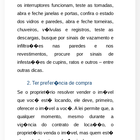
os interruptores funcionam, teste as tomadas, 
abra e feche janelas e portas, confira o estado 
dos vidros e paredes, abra e feche torneiras, 
chuveiros, v�lvulas e registros, teste as 
descargas, busque por sinais de vazamento e 
infiltra��es nas paredes e nos 
revestimentos, procure por sinais de 
infesta��es de cupins, ratos e outros – entre 
outras dicas.
Ter prefer�ncia de compra
Se o propriet�rio resolver vender o im�vel 
que voc� est� locando, ele deve, primeiro, 
oferecer o im�vel a voc�. A lei permite que, a 
qualquer momento, mesmo durante a 
vig�ncia do contrato de loca��o, o 
propriet�rio venda o im�vel, mas quem est� 