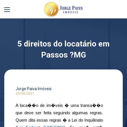
5 direitos do locatário em
Passos ?MG
Jorge Paiva Imóveis
23/08/2021
A loca��o de im�veis � uma transa��o 
que deve ser feita seguindo algumas regras. 
Quem dita essas regras � a Lei do Inquilinato 