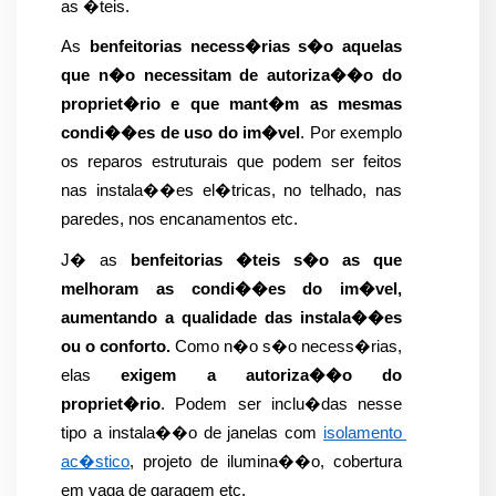
as �teis.
As 
benfeitorias necess�rias s�o aquelas 
que n�o necessitam de autoriza��o do 
propriet�rio e que mant�m as mesmas 
condi��es de uso do im�vel
. Por exemplo 
os reparos estruturais que podem ser feitos 
nas instala��es el�tricas, no telhado, nas 
paredes, nos encanamentos etc.
J� as 
benfeitorias �teis s�o as que 
melhoram as condi��es do im�vel, 
aumentando a qualidade das instala��es 
ou o conforto.
 Como n�o s�o necess�rias, 
elas 
exigem a autoriza��o do 
propriet�rio
. Podem ser inclu�das nesse 
tipo a instala��o de janelas com 
isolamento 
ac�stico
, projeto de ilumina��o, cobertura 
em vaga de garagem etc.