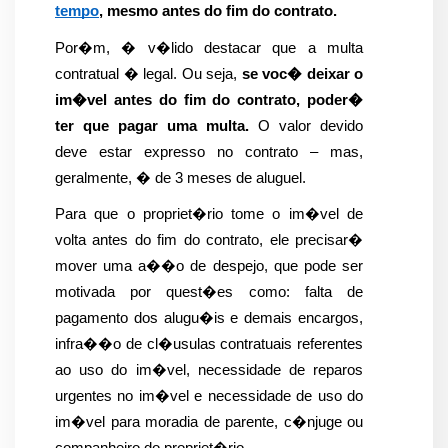
tempo
, mesmo antes do fim do contrato.
Por�m, � v�lido destacar que a multa 
contratual � legal. Ou seja, 
se voc� deixar o 
im�vel antes do fim do contrato, poder� 
ter que pagar uma multa.
 O valor devido 
deve estar expresso no contrato – mas, 
geralmente, � de 3 meses de aluguel.
Para que o propriet�rio tome o im�vel de 
volta antes do fim do contrato, ele precisar� 
mover uma a��o de despejo, que pode ser 
motivada por quest�es como: falta de 
pagamento dos alugu�is e demais encargos, 
infra��o de cl�usulas contratuais referentes 
ao uso do im�vel, necessidade de reparos 
urgentes no im�vel e necessidade de uso do 
im�vel para moradia de parente, c�njuge ou 