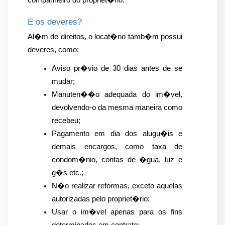
companheiro do propriet�rio.
E os deveres?
Al�m de direitos, o locat�rio tamb�m possui 
deveres, como:
Aviso pr�vio de 30 dias antes de se 
mudar;
Manuten��o adequada do im�vel, 
devolvendo-o da mesma maneira como 
recebeu;
Pagamento em dia dos alugu�is e 
demais encargos, como taxa de 
condom�nio, contas de �gua, luz e 
g�s etc.;
N�o realizar reformas, exceto aquelas 
autorizadas pelo propriet�rio;
Usar o im�vel apenas para os fins 
determinados em contrato;