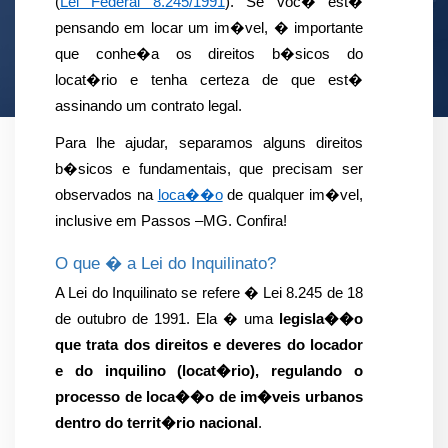
(
Lei Federal 8.245/1991
). Se voc� est� 
pensando em locar um im�vel, � importante 
que conhe�a os direitos b�sicos do 
locat�rio e tenha certeza de que est� 
assinando um contrato legal.
Para lhe ajudar, separamos alguns direitos 
b�sicos e fundamentais, que precisam ser 
observados na 
loca��o
 de qualquer im�vel, 
inclusive em Passos –MG. Confira!
O que � a Lei do Inquilinato?
A Lei do Inquilinato se refere � Lei 8.245 de 18 
de outubro de 1991. Ela � uma 
legisla��o 
que trata dos direitos e deveres do locador 
e do inquilino (locat�rio), regulando o 
processo de loca��o de im�veis urbanos 
dentro do territ�rio nacional
.