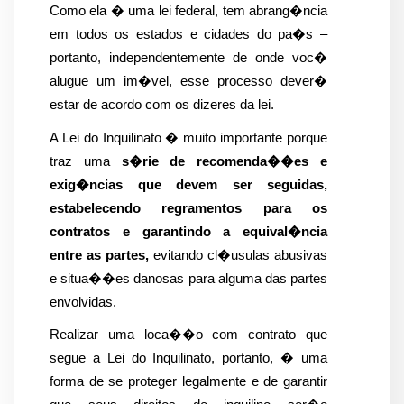
Como ela � uma lei federal, tem abrang�ncia 
em todos os estados e cidades do pa�s – 
portanto, independentemente de onde voc� 
alugue um im�vel, esse processo dever� 
estar de acordo com os dizeres da lei.
A Lei do Inquilinato � muito importante porque 
traz uma 
s�rie de recomenda��es e 
exig�ncias que devem ser seguidas, 
estabelecendo regramentos para os 
contratos e garantindo a equival�ncia 
entre as partes,
 evitando cl�usulas abusivas 
e situa��es danosas para alguma das partes 
envolvidas.
Realizar uma loca��o com contrato que 
segue a Lei do Inquilinato, portanto, � uma 
forma de se proteger legalmente e de garantir 