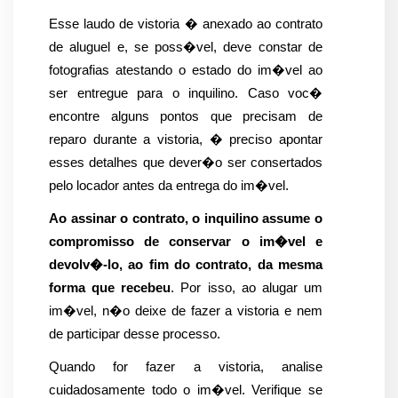
Esse laudo de vistoria � anexado ao contrato 
de aluguel e, se poss�vel, deve constar de 
fotografias atestando o estado do im�vel ao 
ser entregue para o inquilino. Caso voc� 
encontre alguns pontos que precisam de 
reparo durante a vistoria, � preciso apontar 
esses detalhes que dever�o ser consertados 
pelo locador antes da entrega do im�vel.
Ao assinar o contrato, o inquilino assume o 
compromisso de conservar o im�vel e 
devolv�-lo, ao fim do contrato, da mesma 
forma que recebeu
. Por isso, ao alugar um 
im�vel, n�o deixe de fazer a vistoria e nem 
de participar desse processo.
Quando for fazer a vistoria, analise 
cuidadosamente todo o im�vel. Verifique se 