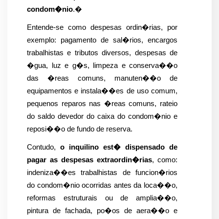
condom�nio
.�
Entende-se como despesas ordin�rias, por 
exemplo: pagamento de sal�rios, encargos 
trabalhistas e tributos diversos, despesas de 
�gua, luz e g�s, limpeza e conserva��o 
das �reas comuns, manuten��o de 
equipamentos e instala��es de uso comum, 
pequenos reparos nas �reas comuns, rateio 
do saldo devedor do caixa do condom�nio e 
reposi��o de fundo de reserva.
Contudo, 
o inquilino est� dispensado de 
pagar as despesas extraordin�rias
, como: 
indeniza��es trabalhistas de funcion�rios 
do condom�nio ocorridas antes da loca��o, 
reformas estruturais ou de amplia��o, 
pintura de fachada, po�os de aera��o e 