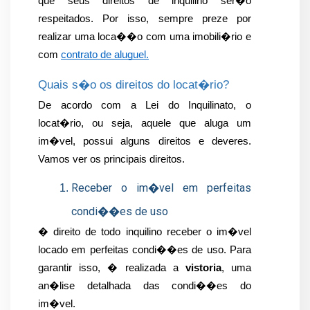
que seus direitos de inquilino ser�o 
respeitados. Por isso, sempre preze por 
realizar uma loca��o com uma imobili�rio e 
com 
contrato de aluguel.
Quais s�o os direitos do locat�rio?
De acordo com a Lei do Inquilinato, o 
locat�rio, ou seja, aquele que aluga um 
im�vel, possui alguns direitos e deveres. 
Vamos ver os principais direitos.
Receber o im�vel em perfeitas 
condi��es de uso
� direito de todo inquilino receber o im�vel 
locado em perfeitas condi��es de uso. Para 
garantir isso, � realizada a 
vistoria
, uma 
an�lise detalhada das condi��es do 
im�vel.