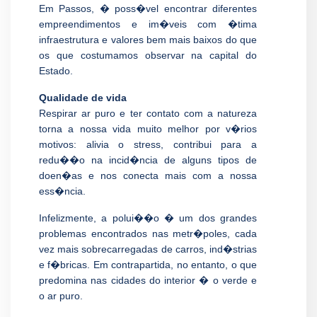
Em Passos, � poss�vel encontrar diferentes
empreendimentos e im�veis com �tima
infraestrutura e valores bem mais baixos do que
os que costumamos observar na capital do
Estado.
Qualidade de vida
Respirar ar puro e ter contato com a natureza
torna a nossa vida muito melhor por v�rios
motivos: alivia o stress, contribui para a
redu��o na incid�ncia de alguns tipos de
doen�as e nos conecta mais com a nossa
ess�ncia.
Infelizmente, a polui��o � um dos grandes
problemas encontrados nas metr�poles, cada
vez mais sobrecarregadas de carros, ind�strias
e f�bricas. Em contrapartida, no entanto, o que
predomina nas cidades do interior � o verde e
o ar puro.