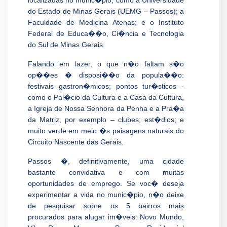
localizadas no munic�pio, como a Universidade
do Estado de Minas Gerais (UEMG – Passos); a
Faculdade de Medicina Atenas; e o Instituto
Federal de Educa��o, Ci�ncia e Tecnologia
do Sul de Minas Gerais.
Falando em lazer, o que n�o faltam s�o
op��es � disposi��o da popula��o:
festivais gastron�micos; pontos tur�sticos -
como o Pal�cio da Cultura e a Casa da Cultura,
a Igreja de Nossa Senhora da Penha e a Pra�a
da Matriz, por exemplo – clubes; est�dios; e
muito verde em meio �s paisagens naturais do
Circuito Nascente das Gerais.
Passos �, definitivamente, uma cidade
bastante convidativa e com muitas
oportunidades de emprego. Se voc� deseja
experimentar a vida no munic�pio, n�o deixe
de pesquisar sobre os 5 bairros mais
procurados para alugar im�veis: Novo Mundo,