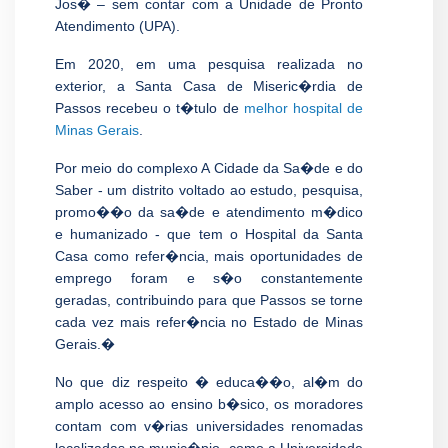
Jos� – sem contar com a Unidade de Pronto
Atendimento (UPA).
Em 2020, em uma pesquisa realizada no
exterior, a Santa Casa de Miseric�rdia de
Passos recebeu o t�tulo de
melhor hospital de
Minas Gerais
.
Por meio do complexo A Cidade da Sa�de e do
Saber - um distrito voltado ao estudo, pesquisa,
promo��o da sa�de e atendimento m�dico
e humanizado - que tem o Hospital da Santa
Casa como refer�ncia, mais oportunidades de
emprego foram e s�o constantemente
geradas, contribuindo para que Passos se torne
cada vez mais refer�ncia no Estado de Minas
Gerais.�
No que diz respeito � educa��o, al�m do
amplo acesso ao ensino b�sico, os moradores
contam com v�rias universidades renomadas