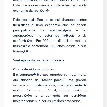
maiores Produtos Internos Brutos (PIBs) do
Estado – isso evidencia a forte e bem aquecida
economia da regi�o.�
Polo regional, Passos possui diversos pontos
tur�sticos e uma economia que se baseia
principalmente na agropecu�ria e no
agroneg�cio, no setor de m�veis e de
confec��es. Em 2021, no dia 14 de maio, o
munic�pio comemora 163 anos desde a sua
forma��o.
Vantagens de morar em Passos
Custo de vida mais baixo
Em compara��o aos grandes centros, morar
em cidades do interior possui uma grande
vantagem: o custo de vida, que geralmente �
melhor (e menor). Afinal, quanto maior a
popula��o e a demanda por servi�os,
maiores tendem a ser os pre�os praticados.