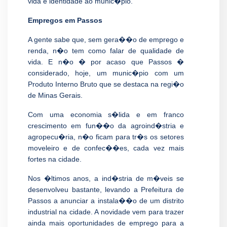
vida e identidade ao munic�pio.
Empregos em Passos
A gente sabe que, sem gera��o de emprego e
renda, n�o tem como falar de qualidade de
vida. E n�o � por acaso que Passos �
considerado, hoje, um munic�pio com um
Produto Interno Bruto que se destaca na regi�o
de Minas Gerais.
Com uma economia s�lida e em franco
crescimento em fun��o da agroind�stria e
agropecu�ria, n�o ficam para tr�s os setores
moveleiro e de confec��es, cada vez mais
fortes na cidade.
Nos �ltimos anos, a ind�stria de m�veis se
desenvolveu bastante, levando a Prefeitura de
Passos a anunciar a instala��o de um distrito
industrial na cidade. A novidade vem para trazer
ainda mais oportunidades de emprego para a