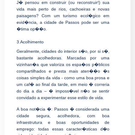
J� pensou em construir (ou reconstruir!) sua
vida mais perto de rios, cachoeiras e novas
paisagens? Com um turismo ecol�gico em
evid�ncia, a cidade de Passos pode ser uma
�tima op��o.
3.Acolhimento
Geralmente, cidades do interior s�o, por si s�,
bastante acolhedoras. Marcadas por uma
vizinhan�a que valoriza os espa�os p�blicos
compartilhados e presta mais aten��o �s
coisas simples da vida - como uma boa prosa e
um caf� ao final da tarde, em meio � correria
do dia a dia – � imposs�vel n�o se sentir
convidado a experimentar esse estilo de vida.
A boa not�cia �: Passos � considerada uma
cidade segura, acolhedora, com boa
infraestrutura e boas oportunidades de
emprego: todas essas caracter�sticas d�o