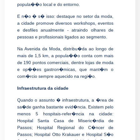
popula��o local e do entorno.
E n�o � s� isso: destaque no setor da moda,
a cidade promove diversos workshops, eventos
e desfiles anualmente - atraindo olhares de
pessoas e profissionais ligados ao segmento.
Na Avenida da Moda, distribu�da ao longo de
mais de 1,5 km, a popula��o conta com mais
de 190 pontos comerciais, dentre lojas de moda
e op��es gastron�micas, que mant�m o
com�rcio sempre aquecido na regi�o.
Infraestrutura da cidade
Quando o assunto � infraestrutura, a �rea de
sa�de ganha bastante evid�ncia. Existem pelo
menos 5 hospitais-refer�ncia na cidade:
Hospital Santa Casa de Miseric�rdia de
Passos; Hospital Regional do C�ncer de
Passos; Hospital Otto Krakauer e Hospital S�o