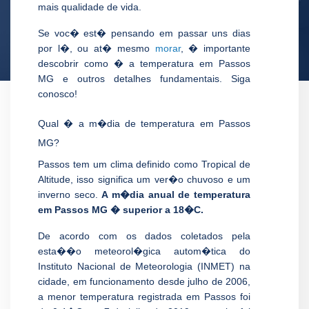
mais qualidade de vida.
Se voc� est� pensando em passar uns dias
por l�, ou at� mesmo
morar
, � importante
descobrir como � a temperatura em Passos
MG e outros detalhes fundamentais. Siga
conosco!
Qual � a m�dia de temperatura em Passos
MG?
Passos tem um clima definido como Tropical de
Altitude, isso significa um ver�o chuvoso e um
inverno seco.
A m�dia anual de temperatura
em Passos MG � superior a 18�C.
De acordo com os dados coletados pela
esta��o meteorol�gica autom�tica do
Instituto Nacional de Meteorologia (INMET) na
cidade, em funcionamento desde julho de 2006,
a menor temperatura registrada em Passos foi