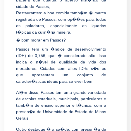
bacana que guarda o acervo hist�rico da
cidade de Passos;
Restaurantes: a boa comida tamb�m � marca
registrada de Passos, com op��es para todos
os paladares, especialmente as iguarias
t�picas da culin�ria mineira.
� bom morar em Passos?
Passos tem um �ndice de desenvolvimento
(IDH) de 0,756, que � considerado alto. Isso
indica o n�vel de qualidade de vida dos
moradores. Cidades com altos IDHs s�o os
que apresentam um conjunto de
caracter�sticas ideais para se viver bem.
Al�m disso, Passos tem uma grande variedade
de escolas estaduais, municipais, particulares e
tamb�m de ensino superior e t�cnico, com a
presen�a da Universidade do Estado de Minas
Gerais.
Outro destaque � a sa�de, com presen�a de