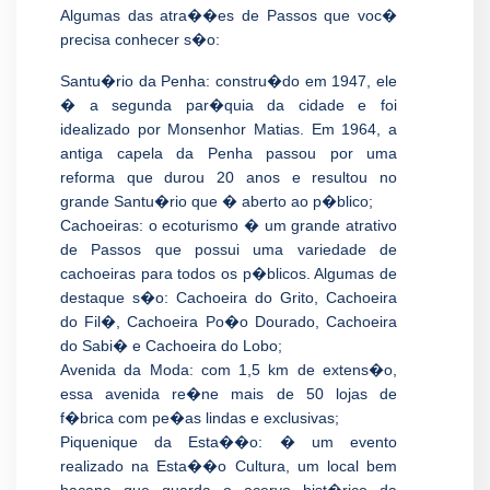
Algumas das atra��es de Passos que voc�
precisa conhecer s�o:
Santu�rio da Penha: constru�do em 1947, ele
� a segunda par�quia da cidade e foi
idealizado por Monsenhor Matias. Em 1964, a
antiga capela da Penha passou por uma
reforma que durou 20 anos e resultou no
grande Santu�rio que � aberto ao p�blico;
Cachoeiras: o ecoturismo � um grande atrativo
de Passos que possui uma variedade de
cachoeiras para todos os p�blicos. Algumas de
destaque s�o: Cachoeira do Grito, Cachoeira
do Fil�, Cachoeira Po�o Dourado, Cachoeira
do Sabi� e Cachoeira do Lobo;
Avenida da Moda: com 1,5 km de extens�o,
essa avenida re�ne mais de 50 lojas de
f�brica com pe�as lindas e exclusivas;
Piquenique da Esta��o: � um evento
realizado na Esta��o Cultura, um local bem